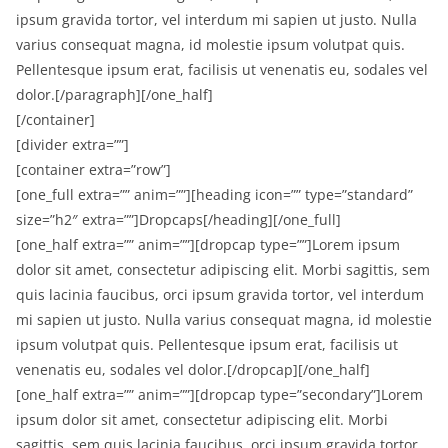
ipsum gravida tortor, vel interdum mi sapien ut justo. Nulla
varius consequat magna, id molestie ipsum volutpat quis.
Pellentesque ipsum erat, facilisis ut venenatis eu, sodales vel
dolor.[/paragraph][/one_half]
[/container]
[divider extra=””]
[container extra=”row”]
[one_full extra=”” anim=””][heading icon=”” type=”standard”
size=”h2″ extra=””]Dropcaps[/heading][/one_full]
[one_half extra=”” anim=””][dropcap type=””]Lorem ipsum
dolor sit amet, consectetur adipiscing elit. Morbi sagittis, sem
quis lacinia faucibus, orci ipsum gravida tortor, vel interdum
mi sapien ut justo. Nulla varius consequat magna, id molestie
ipsum volutpat quis. Pellentesque ipsum erat, facilisis ut
venenatis eu, sodales vel dolor.[/dropcap][/one_half]
[one_half extra=”” anim=””][dropcap type=”secondary”]Lorem
ipsum dolor sit amet, consectetur adipiscing elit. Morbi
sagittis, sem quis lacinia faucibus, orci ipsum gravida tortor,