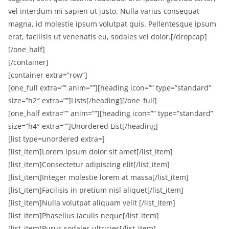
vel interdum mi sapien ut justo. Nulla varius consequat
magna, id molestie ipsum volutpat quis. Pellentesque ipsum
erat, facilisis ut venenatis eu, sodales vel dolor.[/dropcap]
[/one_half]
[/container]
[container extra=”row”]
[one_full extra=”” anim=””][heading icon=”” type=”standard”
size=”h2″ extra=””]Lists[/heading][/one_full]
[one_half extra=”” anim=””][heading icon=”” type=”standard”
size=”h4″ extra=””]Unordered List[/heading]
[list type=unordered extra=]
[list_item]Lorem ipsum dolor sit amet[/list_item]
[list_item]Consectetur adipiscing elit[/list_item]
[list_item]Integer molestie lorem at massa[/list_item]
[list_item]Facilisis in pretium nisl aliquet[/list_item]
[list_item]Nulla volutpat aliquam velit [/list_item]
[list_item]Phasellus iaculis neque[/list_item]
[list_item]Purus sodales ultricies[/list_item]