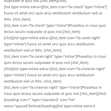
vulputate id quis nisl.[/list_item][/list]
[list type=inline extra=][list_item icon=”fa-check” type=”inline”]
Fusce sit amet orci quis arcu vestibulum vestibulum sed ut
felis. [/list_item]
[list_item icon=”fa-check” type=”inline”]Phasellus in risus quis
lectus iaculis vulputate id quis nisl.[/list_item]
[/list][list type=inline extra=][list_item icon=”fa-caret-right”
type=”inline”] Fusce sit amet orci quis arcu vestibulum
vestibulum sed ut felis. [/list_item]
[list_item icon=”fa-caret-right” type=”inline”]Phasellus in risus
quis lectus iaculis vulputate id quis nisl.[/list_item]
[/list][list type=inline extra=][list_item icon=”fa-chevron-right”
type=”inline”] Fusce sit amet orci quis arcu vestibulum
vestibulum sed ut felis. [/list_item]
[list_item icon=”fa-chevron-right” type=”inline”]Phasellus in
risus quis lectus iaculis vulputate id quis nisl.[/list_item][/list]
[heading icon=”” type=”standard” size=”h4″
extra=”spaced”]Inline[/heading][list type=inline extra=]