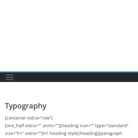
Typography
[container extra=”row”]
[one_half extra=”” anim=””][heading icon=”” type=”standard”
size=”h1″ extra=””]H1 heading style[/heading][paragraph