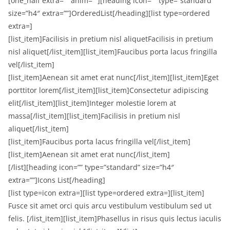
[one_half extra=”” anim=””][heading icon=”” type=”standard”
size=”h4″ extra=””]OrderedList[/heading][list type=ordered
extra=]
[list_item]Facilisis in pretium nisl aliquetFacilisis in pretium
nisl aliquet[/list_item][list_item]Faucibus porta lacus fringilla
vel[/list_item]
[list_item]Aenean sit amet erat nunc[/list_item][list_item]Eget
porttitor lorem[/list_item][list_item]Consectetur adipiscing
elit[/list_item][list_item]Integer molestie lorem at
massa[/list_item][list_item]Facilisis in pretium nisl
aliquet[/list_item]
[list_item]Faucibus porta lacus fringilla vel[/list_item]
[list_item]Aenean sit amet erat nunc[/list_item]
[/list][heading icon=”” type=”standard” size=”h4″
extra=””]Icons List[/heading]
[list type=icon extra=][list type=ordered extra=][list_item]
Fusce sit amet orci quis arcu vestibulum vestibulum sed ut
felis. [/list_item][list_item]Phasellus in risus quis lectus iaculis