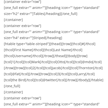
[container extra=”row”]
[one_full extra=”” anim=””][heading icon=”” type=”standard”
size=”h2″ extra=””]Tables[/heading][/one_full]
[/container]
[container extra=”row”]
[one_full extra=”” anim=””][heading icon=”” type=”standard”
size=”h4″ extra=””]Striped[/heading]
[htable type=”table-striped”][thead][trow][thcol]#[/thcol]
[thcol]First Name[/thcol][thcol]Last Name[/thcol]
[thcol]Username[/thcol][/trow][/thead][tbody][trow]
[tcol]1[/tcol][tcol]Mark[/tcol][tcol]Otto[/tcol][tcol]@mdo[/tcol]
[/trow][trow][tcol]2[/tcol][tcol]Jacob[/tcol][tcol]Thornton[/tcol]
[tcol]@fat[/tcol][/trow][trow][tcol]3[/tcol][tcol]Larry[/tcol]
[tcol]the Bird[/tcol][tcol]@twitter[/tcol][/trow][/tbody][/htable]
[/one_full]
[/container]
[container extra=”row”]
[one_full extra=”” anim=””][heading icon=”” type=”standard”