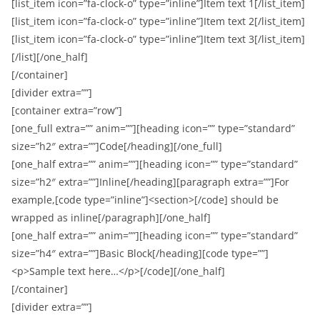
[list_item icon=”fa-clock-o” type=”inline”]Item text 1[/list_item]
[list_item icon=”fa-clock-o” type=”inline”]Item text 2[/list_item]
[list_item icon=”fa-clock-o” type=”inline”]Item text 3[/list_item]
[/list]
[/one_half]
[/container]
[divider extra=””]
[container extra=”row”]
[one_full extra=”” anim=””][heading icon=”” type=”standard”
size=”h2″ extra=””]Code[/heading][/one_full]
[one_half extra=”” anim=””][heading icon=”” type=”standard”
size=”h2″ extra=””]Inline[/heading][paragraph extra=””]For
example,[code type=”inline”]<section>[/code] should be
wrapped as inline[/paragraph][/one_half]
[one_half extra=”” anim=””][heading icon=”” type=”standard”
size=”h4″ extra=””]Basic Block[/heading][code type=””]
<p>Sample text here…</p>[/code][/one_half]
[/container]
[divider extra=””]