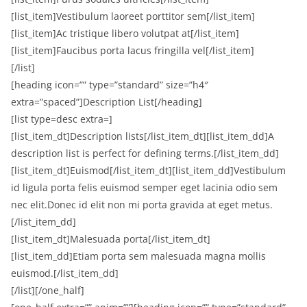
[list_item]Vestibulum laoreet porttitor sem[/list_item]
[list_item]Ac tristique libero volutpat at[/list_item]
[list_item]Faucibus porta lacus fringilla vel[/list_item]
[/list]
[heading icon=”” type=”standard” size=”h4″
extra=”spaced”]Description List[/heading]
[list type=desc extra=]
[list_item_dt]Description lists[/list_item_dt][list_item_dd]A
description list is perfect for defining terms.[/list_item_dd]
[list_item_dt]Euismod[/list_item_dt][list_item_dd]Vestibulum
id ligula porta felis euismod semper eget lacinia odio sem
nec elit.Donec id elit non mi porta gravida at eget metus.
[/list_item_dd]
[list_item_dt]Malesuada porta[/list_item_dt]
[list_item_dd]Etiam porta sem malesuada magna mollis
euismod.[/list_item_dd]
[/list][/one_half]