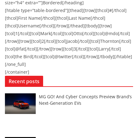
size=”h4″ extra=””]Bordered[/heading]
[htable type=”table-bordered”][thead][trow][thcol]#[/thcol]
[thcol]First Name[/thcol][thcol]Last Name[/thcol]
[thcol]Username[/thcol][/trow][/thead][tbody][trow]
[tcol]1[/tcol][tcol]Mark[/tcol][tcol]Otto[/tcol][tcol]@mdo[/tcol]
[/trow][trow][tcol]2[/tcol][tcol]Jacob[/tcol][tcol]Thornton[/tcol]
[tcol]@fat[/tcol][/trow][trow][tcol]3[/tcol][tcol]Larry[/tcol]
[tcol]the Bird[/tcol][tcol]@twitter[/tcol][/trow][/tbody][/htable]
[/one_full]
[/container]
Recent posts
MG GO! And Cyber Concepts Preview Brand’s
Next-Generation EVs